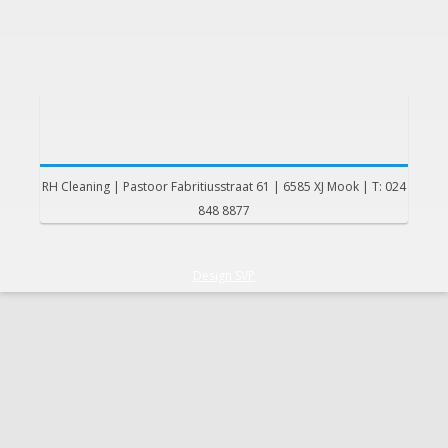
RH Cleaning | Pastoor Fabritiusstraat 61 | 6585 XJ Mook | T: 024
848 8877
Design SVP