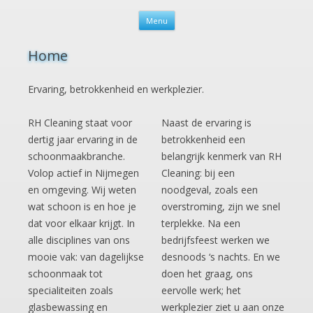
Spring naar de inhoud
Menu
Home
Ervaring, betrokkenheid en werkplezier.
RH Cleaning staat voor
Naast de ervaring is
dertig jaar ervaring in de
betrokkenheid een
schoonmaakbranche.
belangrijk kenmerk van RH
Volop actief in Nijmegen
Cleaning: bij een
en omgeving. Wij weten
noodgeval, zoals een
wat schoon is en hoe je
overstroming, zijn we snel
dat voor elkaar krijgt. In
terplekke. Na een
alle disciplines van ons
bedrijfsfeest werken we
mooie vak: van dagelijkse
desnoods ‘s nachts. En we
schoonmaak tot
doen het graag, ons
specialiteiten zoals
eervolle werk; het
glasbewassing en
werkplezier ziet u aan onze